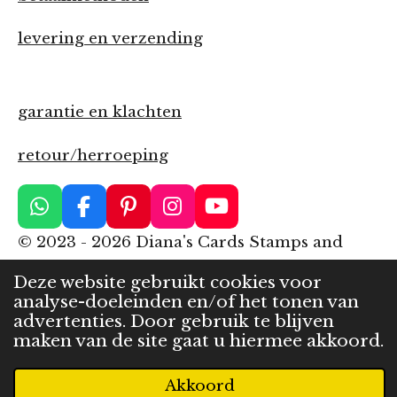
levering en verzending
garantie en klachten
retour/herroeping
W
F
P
I
Y
h
a
i
n
o
© 2023 - 2026 Diana's Cards Stamps and
a
c
n
s
u
More
t
e
t
t
T
Deze website gebruikt cookies voor
s
b
e
a
u
Powered by
JouwWeb
analyse-doeleinden en/of het tonen van
A
o
r
g
b
advertenties. Door gebruik te blijven
p
o
e
r
e
maken van de site gaat u hiermee akkoord.
p
k
s
a
t
m
Akkoord
E-mailadres
Telefoonnummer
Kaart
WhatsApp