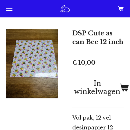
Ga
direct
naar
DSP Cute as
de
can Bee 12 inch
hoofdinhoud
€ 10,00
In
winkelwagen
Vol pak, 12 vel
desinpapier 12