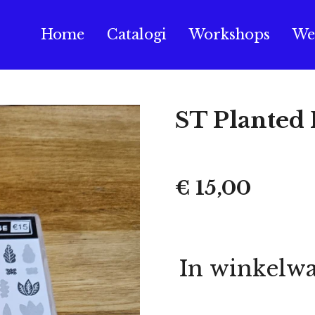
Home
Catalogi
Workshops
We
ST Planted 
€ 15,00
In winkelw