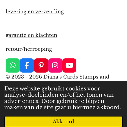
levering en verzending
garantie en klachten
retour/herroeping
W
F
P
I
Y
h
a
i
n
o
© 2023 - 2026 Diana's Cards Stamps and
a
c
n
s
u
More
t
e
t
t
T
Deze website gebruikt cookies voor
s
b
e
a
u
analyse-doeleinden en/of het tonen van
Powered by
JouwWeb
A
o
r
g
b
advertenties. Door gebruik te blijven
p
o
e
r
e
maken van de site gaat u hiermee akkoord.
p
k
s
a
t
m
Akkoord
E-mailadres
Telefoonnummer
Kaart
WhatsApp