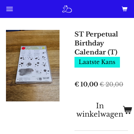
Ga
direct
naar
ST Perpetual
de
Birthday
hoofdinhoud
Calendar (T)
Laatste Kans
€ 10,00
€ 20,00
In
winkelwagen