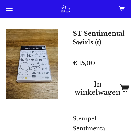
Ga
direct
naar
ST Sentimental
de
Swirls (t)
hoofdinhoud
€ 15,00
In
winkelwagen
Stempel
Sentimental