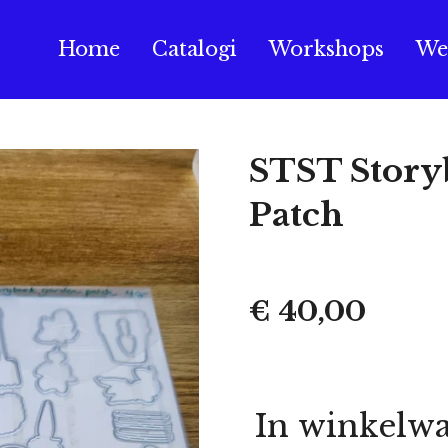
Home
Catalogi
Workshops
We
STST Story
Patch
€ 40,00
In winkelw