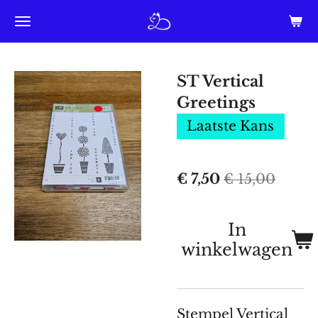
Ga
direct
naar
ST Vertical
de
Greetings
hoofdinhoud
Laatste Kans
€ 7,50
€ 15,00
In
winkelwagen
Stempel Vertical