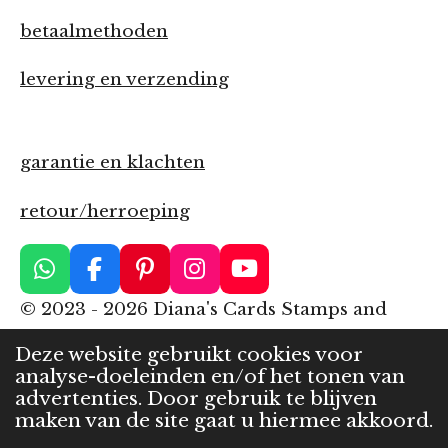
betaalmethoden
levering en verzending
garantie en klachten
retour/herroeping
W
F
P
I
Y
h
a
i
n
o
© 2023 - 2026 Diana's Cards Stamps and
a
c
n
s
u
More
t
e
t
t
T
Deze website gebruikt cookies voor
s
b
e
a
u
Powered by
JouwWeb
analyse-doeleinden en/of het tonen van
A
o
r
g
b
advertenties. Door gebruik te blijven
p
o
e
r
e
maken van de site gaat u hiermee akkoord.
p
k
s
a