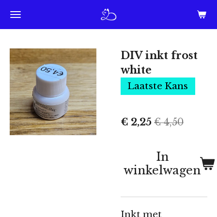
Ga
direct
naar
DIV inkt frost
de
white
hoofdinhoud
Laatste Kans
€ 2,25
€ 4,50
In
winkelwagen
Inkt met