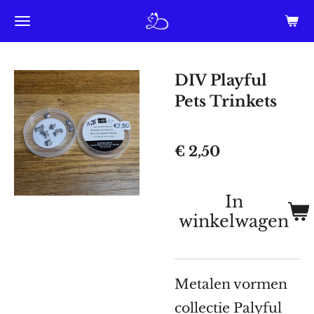
Ga
direct
naar
DIV Playful
de
Pets Trinkets
hoofdinhoud
€ 2,50
In
winkelwagen
Metalen vormen
collectie Palyful