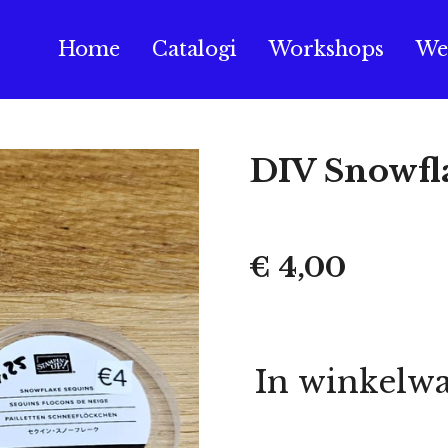
Home
Catalogi
Workshops
We
DIV Snowfl
€ 4,00
In winkelw