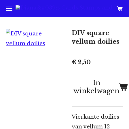
Ga
direct
naar
DIV square
de
vellum doilies
hoofdinhoud
€ 2,50
In
winkelwagen
Vierkante doilies
van vellum 12