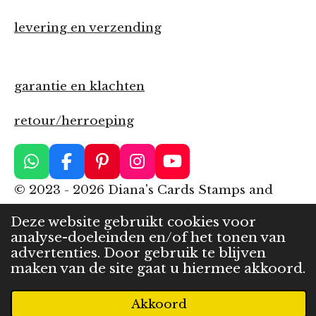
levering en verzending
garantie en klachten
retour/herroeping
W
F
P
I
Y
h
a
i
n
o
© 2023 - 2026 Diana's Cards Stamps and
a
c
n
s
u
More
t
e
t
t
T
Deze website gebruikt cookies voor
s
b
e
a
u
Powered by
JouwWeb
analyse-doeleinden en/of het tonen van
A
o
r
g
b
advertenties. Door gebruik te blijven
p
o
e
r
e
maken van de site gaat u hiermee akkoord.
p
k
s
a
t
m
Akkoord
E-mailadres
Telefoonnummer
Kaart
WhatsApp