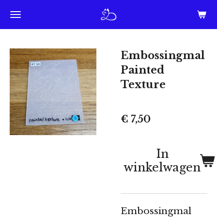
Ga
direct
naar
Embossingmal
de
Painted
hoofdinhoud
Texture
€ 7,50
In
winkelwagen
Embossingmal