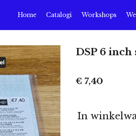
Home
Catalogi
Workshops
We
DSP 6 inch 
€ 7,40
In winkelw