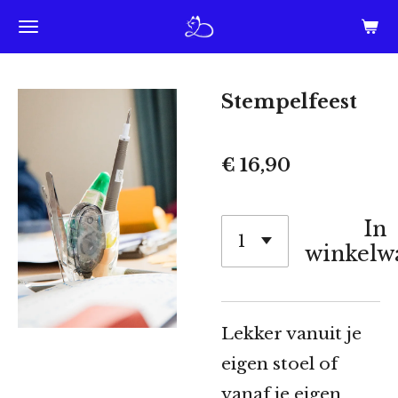
Ga
direct
naar
Stempelfeest
de
hoofdinhoud
€ 16,90
In
winkelw
Lekker vanuit je
eigen stoel of
vanaf je eigen