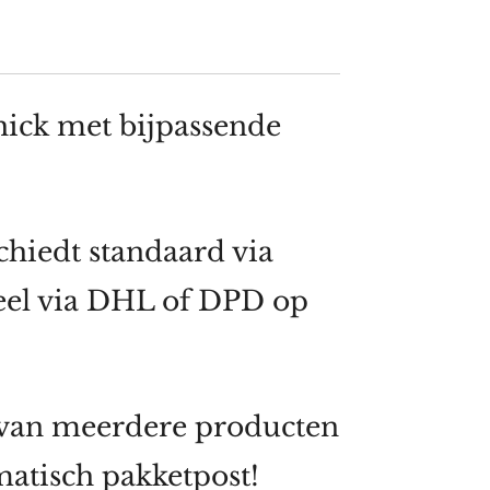
ick met bijpassende
hiedt standaard via
eel via DHL of DPD op
 van meerdere producten
atisch pakketpost!