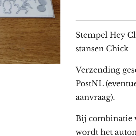
Stempel Hey Ch
stansen Chick
Verzending gesc
PostNL (eventu
aanvraag).
Bij combinatie
wordt het autom