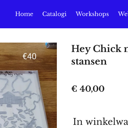
Home
Catalogi
Workshops
We
Hey Chick 
stansen
€ 40,00
In winkelw