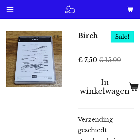
Ga
direct
naar
Birch
Sale!
de
hoofdinhoud
€ 7,50
€ 15,00
In
winkelwagen
Verzending
geschiedt