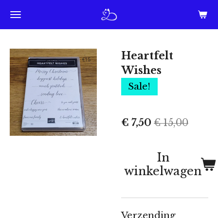
Ga
direct
naar
Heartfelt
de
Wishes
hoofdinhoud
Sale!
€ 7,50
€ 15,00
In
winkelwagen
Verzending