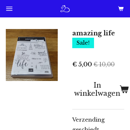
Ga
direct
naar
amazing life
de
Sale!
hoofdinhoud
€ 5,00
€ 10,00
In
winkelwagen
Verzending
geschiedt