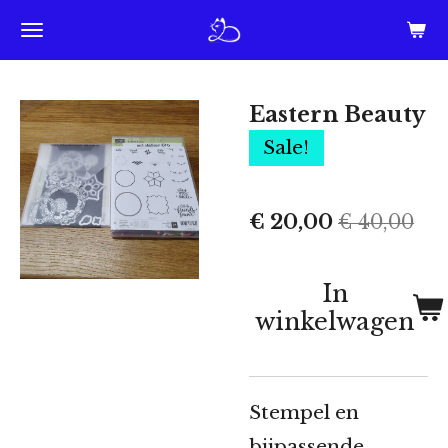
Ga
direct
naar
Eastern Beauty
de
Sale!
hoofdinhoud
€ 20,00
€ 40,00
In
winkelwagen
Stempel en
bijpassende