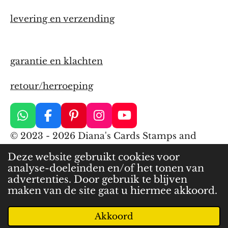
levering en verzending
garantie en klachten
retour/herroeping
W
F
P
I
Y
h
a
i
n
o
© 2023 - 2026 Diana's Cards Stamps and
a
c
n
s
u
More
t
e
t
t
T
Deze website gebruikt cookies voor
s
b
e
a
u
analyse-doeleinden en/of het tonen van
Powered by
JouwWeb
A
o
r
g
b
advertenties. Door gebruik te blijven
p
o
e
r
e
maken van de site gaat u hiermee akkoord.
p
k
s
a
t
m
Akkoord
E-mailadres
Telefoonnummer
Kaart
WhatsApp