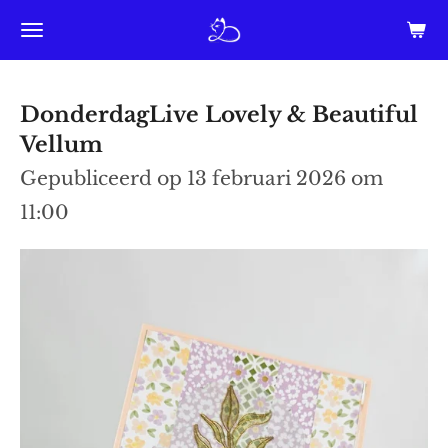
Ga
direct
naar
DonderdagLive Lovely & Beautiful
de
Vellum
hoofdinhoud
Gepubliceerd op 13 februari 2026 om
11:00