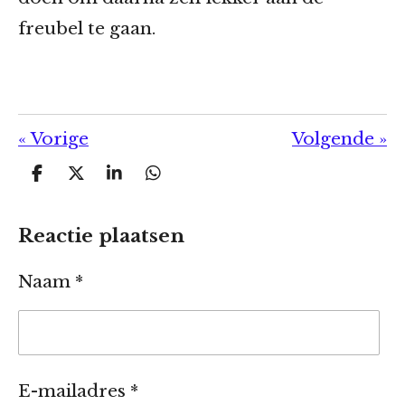
freubel te gaan.
«
Vorige
Volgende
»
D
D
S
D
e
e
h
e
l
e
a
l
e
l
r
e
Reactie plaatsen
n
e
n
Naam *
E-mailadres *