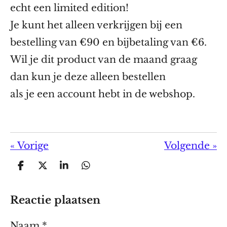
echt een limited edition!
Je kunt het alleen verkrijgen bij een
bestelling van €90 en bijbetaling van €6.
Wil je dit product van de maand graag
dan kun je deze alleen bestellen
als je een account hebt in de webshop.
«
Vorige
Volgende
»
D
D
S
D
e
e
h
e
l
e
a
l
e
l
r
e
Reactie plaatsen
n
e
n
Naam *