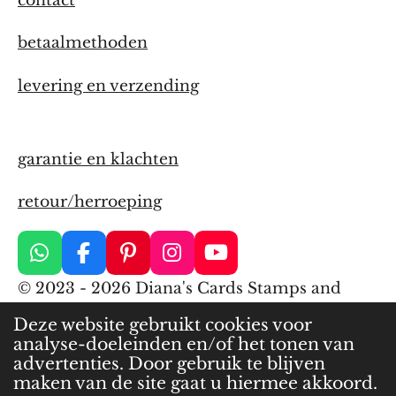
contact
betaalmethoden
levering en verzending
garantie en klachten
retour/herroeping
W
F
P
I
Y
h
a
i
n
o
© 2023 - 2026 Diana's Cards Stamps and
a
c
n
s
u
More
t
e
t
t
T
Deze website gebruikt cookies voor
s
b
e
a
u
analyse-doeleinden en/of het tonen van
Powered by
JouwWeb
A
o
r
g
b
advertenties. Door gebruik te blijven
p
o
e
r
e
maken van de site gaat u hiermee akkoord.